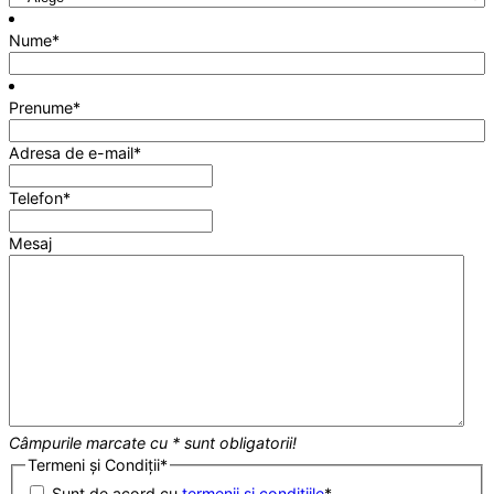
Nume
*
Prenume
*
Adresa de e-mail
*
Telefon
*
Mesaj
Câmpurile marcate cu * sunt obligatorii!
Termeni și Condiții
*
Sunt de acord cu
termenii și condițiile
*