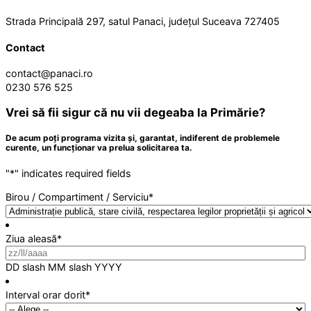
Strada Principală 297, satul Panaci, județul Suceava 727405
Contact
contact@panaci.ro
0230 576 525
Vrei să fii sigur că nu vii degeaba la Primărie?
De acum poți programa vizita și, garantat, indiferent de problemele
curente, un funcționar va prelua solicitarea ta.
"
*
" indicates required fields
Birou / Compartiment / Serviciu
*
Ziua aleasă
*
DD slash MM slash YYYY
Interval orar dorit
*