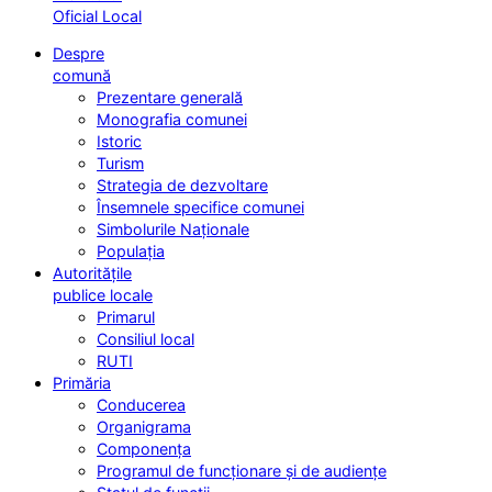
Oficial Local
Despre
comună
Prezentare generală
Monografia comunei
Istoric
Turism
Strategia de dezvoltare
Însemnele specifice comunei
Simbolurile Naționale
Populația
Autoritățile
publice locale
Primarul
Consiliul local
RUTI
Primăria
Conducerea
Organigrama
Componența
Programul de funcționare și de audiențe