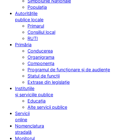
Simbolurile Naționale
Populația
Autoritățile
publice locale
Primarul
Consiliul local
RUTI
Primăria
Conducerea
Organigrama
Componența
Programul de funcționare și de audiențe
Statul de funcții
Extrase din legislație
Instituțiile
și serviciile publice
Educația
Alte servicii publice
Servicii
online
Nomenclatura
stradală
Monitorul