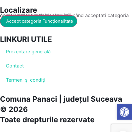
Localizare
Acest conținut este blocat până când acceptați categoria corespunzătoare de cookie-uri.
Accept categoria Funcționalitate
LINKURI UTILE
Prezentare generală
Contact
Termeni și condiții
Comuna Panaci | județul Suceava
Open
© 2026
Toate drepturile rezervate