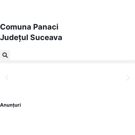
Comuna Panaci
Județul
Suceava
Comuna Panaci
Județul Suceava
Anunțuri
Bine ați venit pe site-ul nostru!