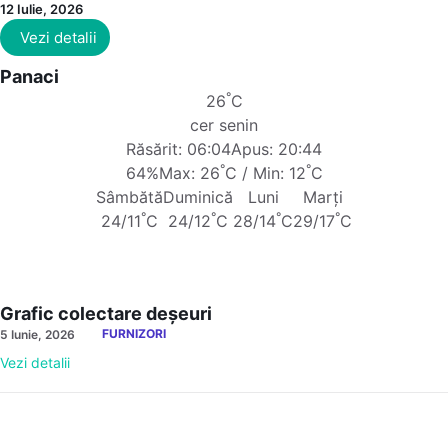
12 Iulie, 2026
Vezi detalii
Panaci
°
26
C
cer senin
Răsărit: 06:04
Apus: 20:44
°
°
64%
Max: 26
C / Min: 12
C
Sâmbătă
Duminică
Luni
Marți
°
°
°
°
24/11
C
24/12
C
28/14
C
29/17
C
Grafic colectare deșeuri
FURNIZORI
5 Iunie, 2026
Vezi detalii