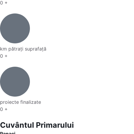
0
+
km pătrați suprafață
0
+
proiecte finalizate
0
+
Cuvântul Primarului
Panaci....