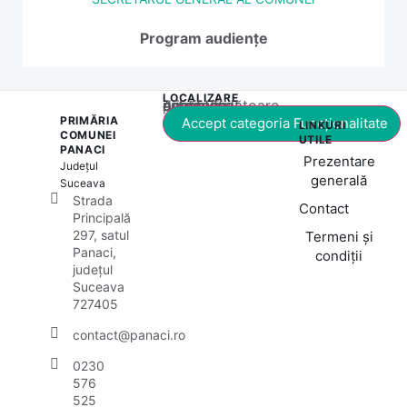
Program audiențe
LOCALIZARE
Acest conținut este blocat până când acceptați categoria corespunzătoare de cookie-uri.
PRIMĂRIA
Accept categoria Funcționalitate
LINKURI
COMUNEI
UTILE
PANACI
Prezentare
Județul
generală
Suceava
Strada
Contact
Principală
297, satul
Termeni și
Panaci,
condiții
județul
Suceava
727405
contact@panaci.ro
0230
576
525