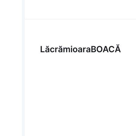
Lăcrămioara
BOACĂ