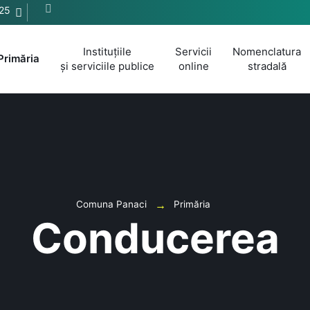
25
Instituțiile
Servicii
Nomenclatura
Primăria
și serviciile publice
online
stradală
Comuna Panaci
Primăria
Conducerea