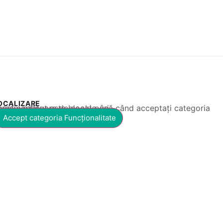
OCALIZARE
 conținut este blocat până când acceptați categoria corespunzătoare de cookie-uri.
Accept categoria Funcționalitate