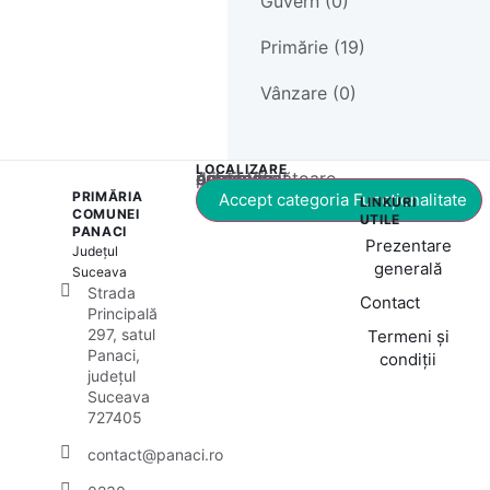
Guvern (0)
Primărie (19)
Vânzare (0)
LOCALIZARE
Acest conținut este blocat până când acceptați categoria corespunzătoare de cookie-uri.
PRIMĂRIA
Accept categoria Funcționalitate
LINKURI
COMUNEI
UTILE
PANACI
Prezentare
Județul
generală
Suceava
Strada
Contact
Principală
297, satul
Termeni și
Panaci,
condiții
județul
Suceava
727405
contact@panaci.ro