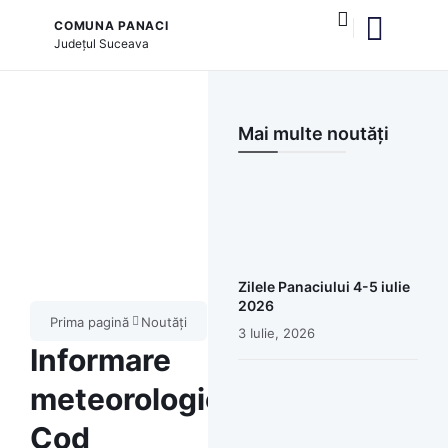
COMUNA PANACI
Județul
Suceava
și serviciile publice
Mai multe noutăți
Zilele Panaciului 4-5 iulie
2026
Prima pagină
Noutăți
3 Iulie, 2026
Informare
meteorologică
Cod