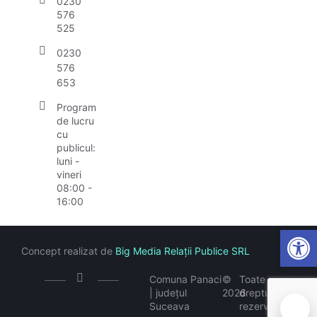
0230
576
525
0230
576
653
Program
de lucru
cu
publicul:
luni -
vineri
08:00 -
16:00
Open
Concept realizat de
Big Media Relații Publice SRL
Comuna Panaci
©
Toate
| județul
2026
drepturile
Suceava
rezervate
🍪